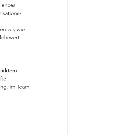
iences 
isations-
en wir, wie 
Mehrwert 
tärktem 
fte-
ng, im Team, 