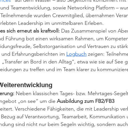
ences“
 auf dem Wasser – also Segeltörns kombiniert mit 
 und Teamentwicklung, sowie Networking Platform – wu
rt: Teilnehmende wurden Crewmitglied, übernahmen Vera
lebten Leadership im unmittelbaren Erleben.
s sich erneut als kraftvoll:
 Das Zusammenspiel von Abent
d Führung bot einen wirksamen Rahmen, um Kompeten
eidungsfreude, Selbstorganisation und Vertrauen zu stär
und Erfahrungsberichten im 
Logbuch
 zeigen: Teilnehm
„Transfer an Bord in den Alltag“, etwa wie sie auf See g
heidungen zu treffen und im Team klarer zu kommunizier
Weiterentwicklung
erung:
 Neben klassischen Tages- bzw. Mehrtages-Segel
ngebot „on see“ 
um die 
Ausbildung zum FB2/FB3 
eitert. Verschiedene Fähigkeiten, die mit Leadership ve
 Bezug auf Verantwortung, Teamarbeit, Kommunikation 
ndung sind nicht nur beim Segeln wichtig, sondern auch 