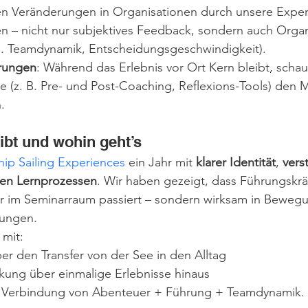
n Veränderungen in Organisationen durch unsere Exper
n – nicht nur subjektives Feedback, sondern auch Organ
B. Teamdynamik, Entscheidungs­geschwindigkeit).
erungen
: Während das Erlebnis vor Ort Kern bleibt, schau
e (z. B. Pre- und Post-Coaching, Reflexions-Tools) den 
.
eibt und wohin geht’s
hip Sailing Experiences
 ein Jahr mit 
klarer Identität
, 
vers
ren Lernprozessen
. Wir haben gezeigt, dass Führungskrä
ur im Seminarraum passiert – sondern wirksam in Bewegu
gungen.
 mit:
er den Transfer von der See in den Alltag
kung über einmalige Erlebnisse hinaus
e Verbindung von Abenteuer + Führung + Teamdynamik.