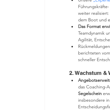
Unsere 
„Experi
Führungskräfte-
weiter realisie
dem Boot und er
Das Format erwie
Teamdynamik un
Agilität, Entsch
Rückmeldungen 
berichteten vom 
schneller Entsc
2. Wachstum & 
Angebotserweit
das Coaching-A
Segelschein
 erw
insbesondere in
Entscheidungsfi