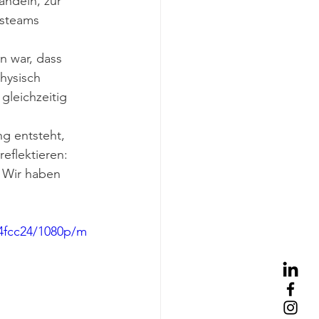
andeln, zur 
gsteams 
n war, dass 
hysisch 
gleichzeitig 
ng entsteht, 
eflektieren: 
 Wir haben 
04fcc24/1080p/m