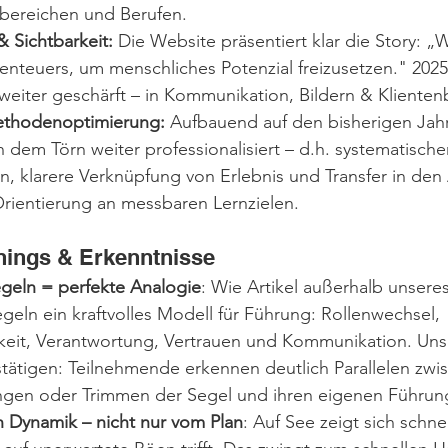
bereichen und Berufen.
 Sichtbarkeit:
 Die Website präsentiert klar die Story: „
enteuers, um menschliches Potenzial freizusetzen." 2025
 weiter geschärft – in Kommunikation, Bildern & Kliente
ethodenoptimierung:
 Aufbauend auf den bisherigen Jah
 dem Törn weiter professionalisiert – d.h. systematische
, klarere Verknüpfung von Erlebnis und Transfer in den A
Orientierung an messbaren Lernzielen.
rnings & Erkenntnisse
geln = perfekte Analogie
: Wie Artikel außerhalb unsere
Segeln ein kraftvolles Modell für Führung: Rollenwechsel, 
eit, Verantwortung, Vertrauen und Kommunikation. Uns
tätigen: Teilnehmende erkennen deutlich Parallelen zwi
gen oder Trimmen der Segel und ihren eigenen Führun
 Dynamik – nicht nur vom Plan
: Auf See zeigt sich schnel