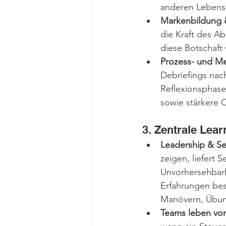
anderen Lebens
Markenbildung &
die Kraft des Ab
diese Botschaft
Prozess- und M
Debriefings nach
Reflexionsphasen
sowie stärkere 
3. Zentrale Lea
Leadership & Se
zeigen, liefert 
Unvorhersehbark
Erfahrungen bes
Manövern, Übun
Teams leben von