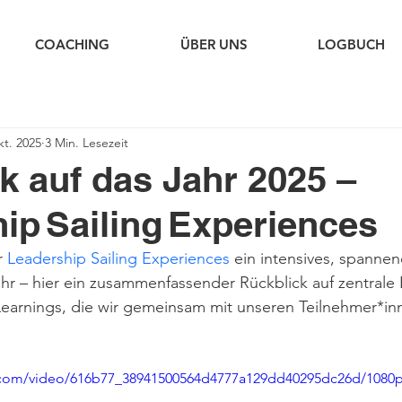
COACHING
ÜBER UNS
LOGBUCH
kt. 2025
3 Min. Lesezeit
k auf das Jahr 2025 –
ip Sailing Experiences
r 
Leadership Sailing Experiences
 ein intensives, spanne
r – hier ein zusammenfassender Rückblick auf zentrale E
earnings, die wir gemeinsam mit unseren Teilnehmer*in
ic.com/video/616b77_38941500564d4777a129dd40295dc26d/1080