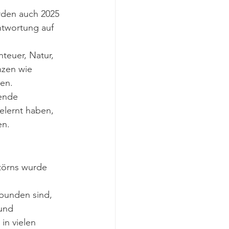
rden auch 2025 
ntwortung auf 
euer, Natur, 
zen wie 
ken.
ende 
elernt haben, 
en.
törns wurde 
rbunden sind, 
und 
in vielen 