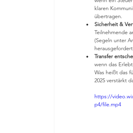
wenn ein Steuer 
klaren Kommunik
übertragen.
Sicherheit & Ve
Teilnehmende am
(Segeln unter An
herausgefordert
Transfer entsch
wenn das Erlebt
Was heißt das f
2025 verstärkt d
https://video.w
p4/file.mp4