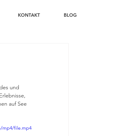
KONTAKT
BLOG
ndes und 
rlebnisse, 
nen auf See 
p/mp4/file.mp4