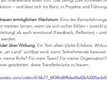
auf unerwartete Böen trifft. Das zwingt zum schnellen H
ation – und lässt sich ins Büro, in Projekte und Führun
rtrauen ermöglichen Wachstum
: Eine der Kernerfahrunge
 meisten lernen, wenn sie sich sicher fühlen – sowohl p
leitung) als auch emotional (Feedback, Reflexion) – und 
 werden.
eidet über Wirkung
: Ein Törn allein bleibt Erlebnis. Wirku
e „an Land“ sichtbar wird, wenn Teilnehmende bewusst r
ür meine Rolle? Für mein Team? Für meine Organisation?
aran gearbeitet, diese Transferbrücke zu bauen.
ixstatic.com/video/616b77_843f6d69fdad4a42bfd305acb