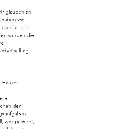
Wir glauben an 
 haben wir 
nbewertungen.
ren wurden die 
re 
rbeits­alltag 
s Hauses 
ere 
schen den 
gsaufgaben.
l, was passiert, 